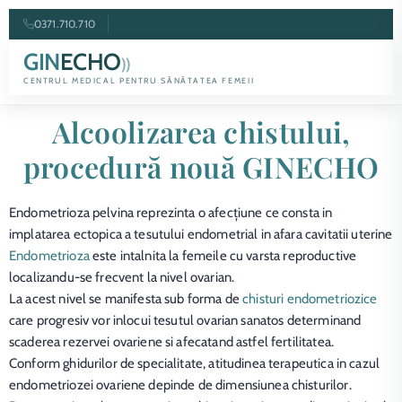
0371.710.710
GIN
ECHO
))
CENTRUL MEDICAL PENTRU SĂNĂTATEA FEMEII
Alcoolizarea chistului,
procedură nouă GINECHO
Endometrioza pelvina reprezinta o afecțiune ce consta in
implatarea ectopica a tesutului endometrial in afara cavitatii uterine
Endometrioza
este intalnita la femeile cu varsta reproductive
localizandu-se frecvent la nivel ovarian.
La acest nivel se manifesta sub forma de
chisturi endometriozice
care progresiv vor inlocui tesutul ovarian sanatos determinand
scaderea rezervei ovariene si afecatand astfel fertilitatea.
Conform ghidurilor de specialitate, atitudinea terapeutica in cazul
endometriozei ovariene depinde de dimensiunea chisturilor.