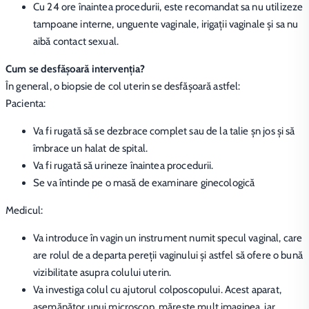
Cu 24 ore înaintea procedurii, este recomandat sa nu utilizeze
tampoane interne, unguente vaginale, irigaţii vaginale şi sa nu
aibă contact sexual.
Cum se desfășoară intervenția?
În general, o biopsie de col uterin se desfăşoară astfel:
Pacienta:
Va fi rugată să se dezbrace complet sau de la talie şn jos şi să
îmbrace un halat de spital.
Va fi rugată să urineze înaintea procedurii.
Se va întinde pe o masă de examinare ginecologică
Medicul:
Va introduce în vagin un instrument numit specul vaginal, care
are rolul de a departa pereţii vaginului şi astfel să ofere o bună
vizibilitate asupra colului uterin.
Va investiga colul cu ajutorul colposcopului. Acest aparat,
asemănător unui microscop, mărește mult imaginea, iar