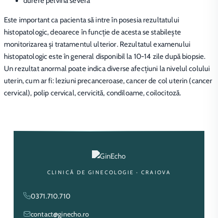
durere pelvină severă
Este important ca pacienta să intre în posesia rezultatului
histopatologic, deoarece în funcție de acesta se stabilește
monitorizarea și tratamentul ulterior. Rezultatul examenului
histopatologic este în general disponibil la 10-14 zile după biopsie.
Un rezultat anormal poate indica diverse afecțiuni la nivelul colului
uterin, cum ar fi: leziuni precanceroase, cancer de col uterin (cancer
cervical), polip cervical, cervicită, condiloame, coilocitoză.
CLINICĂ DE GINECOLOGIE · CRAIOVA
0371.710.710
contact@ginecho.ro