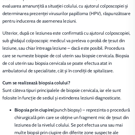
evaluarea amanunțită a situației colului, cu ajutorul colposcopiei și
determinarea prezenței virusurilor papilloma (HPV), răspunzătoare
pentru inducerea de asemenea leziuni.
Ulterior, după ce leziunea este confirmată cu ajutorul colposcopiei,
sub ghidajul colposcopic medicul va preleva o probă de ţesut din
leziune, sau chiar întreaga leziune – dacă este posibil. Procedura
care se numeste biopsie de col uterin sau biopsie cervicala. Biopsia
de col uterin sau biopsia cervicala se poate efectua atat in
ambulatoriul de specialitate, cât și în condiții de spitalizare.
Cum se realizează biopsia colului?
Sunt câteva tipuri principalele de biopsie cervicala, iar ele sunt
folosite în funcţie de sediul şi extinderea leziunii diagnosticate.
Biopsia prin ciupire
(punch biopsy) – reprezinta o procedură
chirurgicală prin care se obține un fragment mic de ţesut din
leziunea de la nivelul colului. Se pot efectua una sau mai
multe biopsii prin ciupire din diferite zone suspecte ale