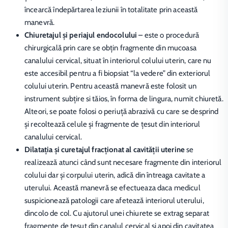
încearcă îndepărtarea leziunii în totalitate prin această
manevră.
Chiuretajul și periajul endocolului
– este o procedură
chirurgicală prin care se obțin fragmente din mucoasa
canalului cervical, situat în interiorul colului uterin, care nu
este accesibil pentru a fi biopsiat “la vedere” din exteriorul
colului uterin. Pentru această manevră este folosit un
instrument subţire si tăios, în forma de lingura, numit chiuretă.
Alteori, se poate folosi o periuță abrazivă cu care se desprind
și recoltează celule și fragmente de țesut din interiorul
canalului cervical.
Dilatația şi curetajul fracționat al cavității uterine
se
realizează atunci când sunt necesare fragmente din interiorul
colului dar și corpului uterin, adică din întreaga cavitate a
uterului. Această manevră se efectueaza daca medicul
suspicionează patologii care afetează interiorul uterului,
dincolo de col. Cu ajutorul unei chiurete se extrag separat
fragmente de țesut din canalul cervical şi apoi din cavitatea