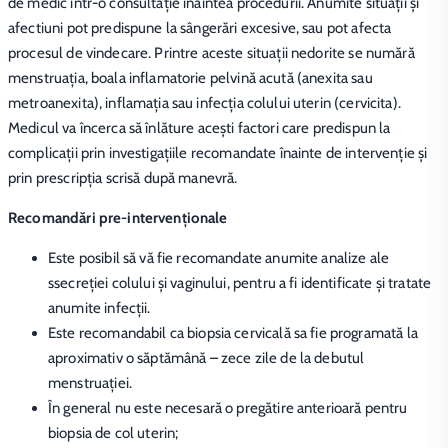
de medic într-o consultație înaintea procedurii. Anumite situații și
afectiuni pot predispune la sângerări excesive, sau pot afecta
procesul de vindecare. Printre aceste situații nedorite se numără
menstruaţia, boala inflamatorie pelvină acută (anexita sau
metroanexita), inflamaţia sau infecția colului uterin (cervicita).
Medicul va încerca să înlăture acești factori care predispun la
complicații prin investigațiile recomandate înainte de intervenție și
prin prescripția scrisă după manevră.
Recomandări pre-intervenţionale
Este posibil să vă fie recomandate anumite analize ale
ssecreției colului și vaginului, pentru a fi identificate și tratate
anumite infecții.
Este recomandabil ca biopsia cervicală sa fie programată la
aproximativ o săptămână – zece zile de la debutul
menstruaţiei.
În general nu este necesară o pregătire anterioară pentru
biopsia de col uterin;