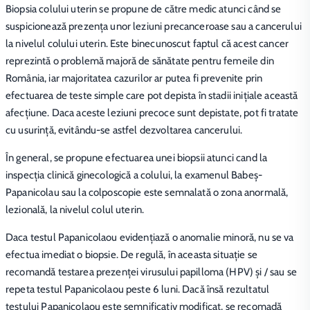
Biopsia colului uterin se propune de către medic atunci când se
suspicionează prezența unor leziuni precanceroase sau a cancerului
la nivelul colului uterin. Este binecunoscut faptul că acest cancer
reprezintă o problemă majoră de sănătate pentru femeile din
România, iar majoritatea cazurilor ar putea fi prevenite prin
efectuarea de teste simple care pot depista în stadii inițiale această
afecțiune. Daca aceste leziuni precoce sunt depistate, pot fi tratate
cu usurință, evitându-se astfel dezvoltarea cancerului.
În general, se propune efectuarea unei biopsii atunci cand la
inspecția clinică ginecologică a colului, la examenul Babeş-
Papanicolau sau la colposcopie este semnalată o zona anormală,
lezională, la nivelul colul uterin.
Daca testul Papanicolaou evidenţiază o anomalie minoră, nu se va
efectua imediat o biopsie. De regulă, în aceasta situație se
recomandă testarea prezenței virusului papilloma (HPV) și / sau se
repeta testul Papanicolaou peste 6 luni. Dacă însă rezultatul
testului Papanicolaou este semnificativ modificat, se recomadă