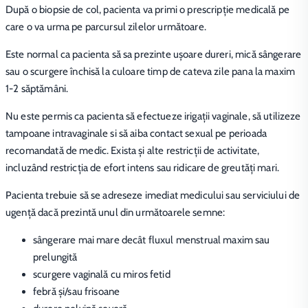
După o biopsie de col, pacienta va primi o prescripție medicală pe
care o va urma pe parcursul zilelor următoare.
Este normal ca pacienta să sa prezinte uşoare dureri, mică sângerare
sau o scurgere închisă la culoare timp de cateva zile pana la maxim
1-2 săptămâni.
Nu este permis ca pacienta să efectueze irigaţii vaginale, să utilizeze
tampoane intravaginale si să aiba contact sexual pe perioada
recomandată de medic. Exista şi alte restricţii de activitate,
incluzând restricţia de efort intens sau ridicare de greutăţi mari.
Pacienta trebuie să se adreseze imediat medicului sau serviciului de
ugență dacă prezintă unul din următoarele semne:
sângerare mai mare decât fluxul menstrual maxim sau
prelungită
scurgere vaginală cu miros fetid
febră şi/sau frisoane