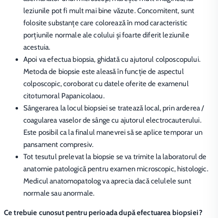
leziunile pot fi mult mai bine văzute. Concomitent, sunt
folosite substanțe care colorează în mod caracteristic
porțiunile normale ale colului și foarte diferit leziunile
acestuia.
Apoi va efectua biopsia, ghidată cu ajutorul colposcopului.
Metoda de biopsie este aleasă în funcție de aspectul
colposcopic, coroborat cu datele oferite de examenul
citotumoral Papanicolaou.
Sângerarea la locul biopsiei se tratează local, prin arderea /
coagularea vaselor de sânge cu ajutorul electrocauterului.
Este posibil ca la finalul manevrei să se aplice temporar un
pansament compresiv.
Tot tesutul prelevat la biopsie se va trimite la laboratorul de
anatomie patologică pentru examen microscopic, histologic.
Medicul anatomopatolog va aprecia dacă celulele sunt
normale sau anormale.
Ce trebuie cunosut pentru perioada după efectuarea biopsiei?