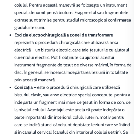
colului. Pentru această manevră se folosește un instrument
special, denumit pensă biotom. Fragmentul sau fragmentele
extrase sunt trimise pentru studiul microscopic și confirmarea
gradului leziunii.
Excizia electrochirurgicală a zonei de transformare
–
reprezintă o procedură chirurgicală care utilizează ansa
electrică – un bisturiu electric, care taie țesuturile cu ajutorul
curentului electric. Pot fi obținute cu ajutorul acestui
instrument fragmente de tesut de diverse mărimi, în forma de
disc. În general, se încearcă îndepărtarea leziunii în totalitate
prin această manevră.
Conizația
– este o procedură chirurgicală care utilizează
bisturiul clasic, sau anse electrice special concepute, pentru a
îndeparta un fragment mai mare de ţesut, în forma de con, de
la nivelul colului. Avantajul este acela că poate îndepărta o
parte importantă din interiorul colului uterin, motiv pentru
care se indică atunci când sunt depistate leziuni care se întind
și în canalul cervical (canalul din interiorul colului uetrin). Se