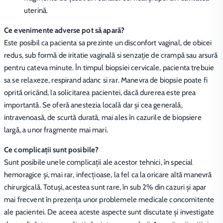
uterină.
Ce evenimente adverse pot să apară?
Este posibil ca pacienta sa prezinte un disconfort vaginal, de obicei
redus, sub formă de iritatie vaginală si senzaţie de crampă sau arsură
pentru cateva minute. În timpul biopsiei cervicale, pacienta trebuie
sa se relaxeze, respirand adanc si rar. Manevra de biopsie poate fi
oprită oricând, la solicitarea pacientei, dacă durerea este prea
importantă. Se oferă anestezia locală dar şi cea generală,
intravenoasă, de scurtă durată, mai ales în cazurile de biopsiere
largă, a unor fragmente mai mari.
Ce complicații sunt posibile?
Sunt posibile unele complicații ale acestor tehnici, în special
hemoragice și, mai rar, infecțioase, la fel ca la oricare altă manevră
chirurgicală. Totuși, acestea sunt rare, în sub 2% din cazuri și apar
mai frecvent în prezența unor problemele medicale concomitente
ale pacientei. De aceea aceste aspecte sunt discutate și investigate