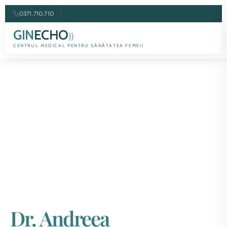
0371.710.710
GIN
ECHO
))
CENTRUL MEDICAL PENTRU SĂNĂTATEA FEMEII
Dr. Andreea