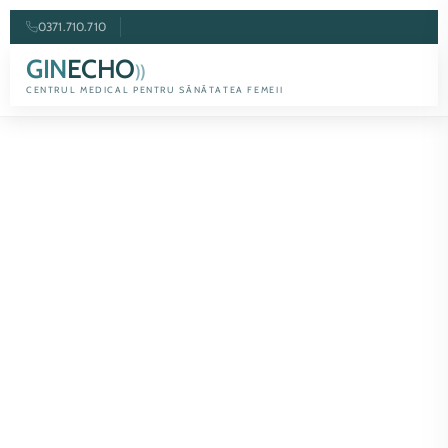
0371.710.710
GIN
ECHO
))
CENTRUL MEDICAL PENTRU SĂNĂTATEA FEMEII