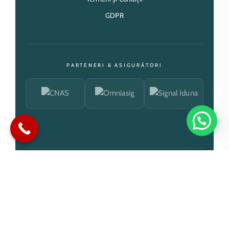
GDPR
PARTENERI & ASIGURĂTORI
Clinica GinEcho — Rotonda