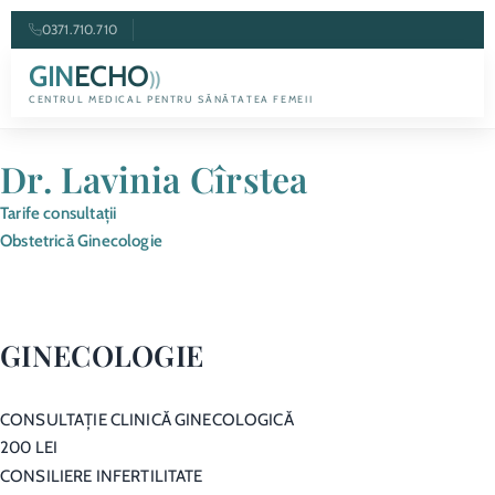
0371.710.710
GIN
ECHO
))
CENTRUL MEDICAL PENTRU SĂNĂTATEA FEMEII
Dr. Lavinia Cîrstea
Tarife consultații
Obstetrică Ginecologie
GINECOLOGIE
CONSULTAŢIE CLINICĂ GINECOLOGICĂ
200 LEI
CONSILIERE INFERTILITATE