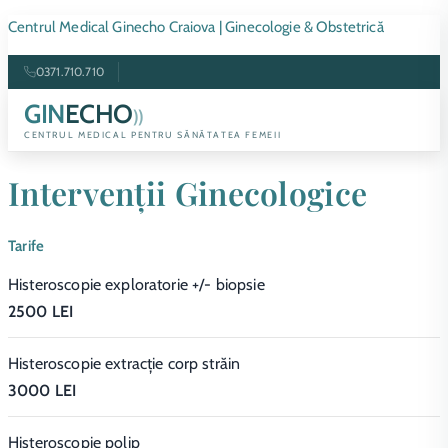
Centrul Medical Ginecho Craiova | Ginecologie & Obstetrică
0371.710.710
GIN
ECHO
))
CENTRUL MEDICAL PENTRU SĂNĂTATEA FEMEII
Intervenții Ginecologice
Tarife
Histeroscopie exploratorie +/- biopsie
2500 LEI
Histeroscopie extracție corp străin
3000 LEI
Histeroscopie polip