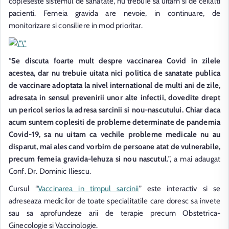
copleseste sistemul de sanatate, nu trebuie sa uitam si de ceilalti
pacienti. Femeia gravida are nevoie, in continuare, de
monitorizare si consiliere in mod prioritar.
“
Se discuta foarte mult despre vaccinarea Covid in zilele
acestea, dar nu trebuie uitata nici politica de sanatate publica
de vaccinare adoptata la nivel international de multi ani de zile,
adresata in sensul prevenirii unor alte infectii, dovedite drept
un pericol serios la adresa sarcinii si nou-nascutului. Chiar daca
acum suntem coplesiti de probleme determinate de pandemia
Covid-19, sa nu uitam ca vechile probleme medicale nu au
disparut, mai ales cand vorbim de persoane atat de vulnerabile,
precum femeia gravida-lehuza si nou nascutul.
”, a mai adaugat
Conf. Dr. Dominic Iliescu.
Cursul “
Vaccinarea in timpul sarcinii
” este interactiv si se
adreseaza medicilor de toate specialitatile care doresc sa invete
sau sa aprofundeze arii de terapie precum Obstetrica-
Ginecologie si Vaccinologie.