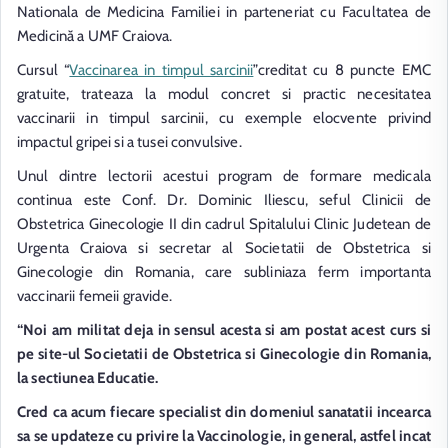
Nationala de Medicina Familiei in parteneriat cu Facultatea de
Medicină a UMF Craiova.
Cursul “
Vaccinarea in timpul sarcinii
”creditat cu 8 puncte EMC
gratuite, trateaza la modul concret si practic necesitatea
vaccinarii in timpul sarcinii, cu exemple elocvente privind
impactul gripei si a tusei convulsive.
Unul dintre lectorii acestui program de formare medicala
continua este Conf. Dr. Dominic Iliescu, seful Clinicii de
Obstetrica Ginecologie II din cadrul Spitalului Clinic Judetean de
Urgenta Craiova si secretar al Societatii de Obstetrica si
Ginecologie din Romania, care subliniaza ferm importanta
vaccinarii femeii gravide.
“Noi am militat deja in sensul acesta si am postat acest curs si
pe site-ul Societatii de Obstetrica si Ginecologie din Romania,
la sectiunea Educatie.
Cred ca acum fiecare specialist din domeniul sanatatii incearca
sa se updateze cu privire la Vaccinologie, in general, astfel incat