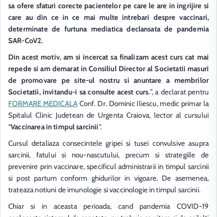
sa ofere sfaturi corecte pacientelor pe care le are in ingrijire si
care au din ce in ce mai multe intrebari despre vaccinari,
determinate de furtuna mediatica declansata de pandemia
SAR-CoV2.
Din acest motiv, am si incercat sa finalizam acest curs cat mai
repede si am demarat in Consiliul Director al Societatii masuri
de promovare pe site-ul nostru si anuntare a membrilor
Societatii, invitandu-i sa consulte acest curs.
”, a declarat pentru
FORMARE MEDICALA
Conf. Dr. Dominic Iliescu, medic primar la
Spitalul Clinic Judetean de Urgenta Craiova, lector al cursului
“
Vaccinarea in timpul sarcinii
“.
Cursul detaliaza consecintele gripei si tusei convulsive asupra
sarcinii, fatului si nou-nascutului, precum si strategiile de
prevenire prin vaccinare, specificul administrarii in timpul sarcinii
si post partum conform ghidurilor in vigoare. De asemenea,
trateaza notiuni de imunologie si vaccinologie in timpul sarcinii.
Chiar si in aceasta perioada, cand pandemia COVID-19