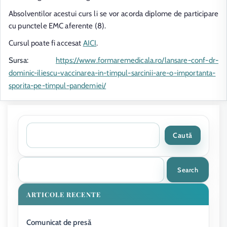
Absolventilor acestui curs li se vor acorda diplome de participare
cu punctele EMC aferente (8).
Cursul poate fi accesat
AICI
.
Sursa:
https://www.formaremedicala.ro/lansare-conf-dr-
dominic-iliescu-vaccinarea-in-timpul-sarcinii-are-o-importanta-
sporita-pe-timpul-pandemiei/
Caută
Search
ARTICOLE RECENTE
Comunicat de presă